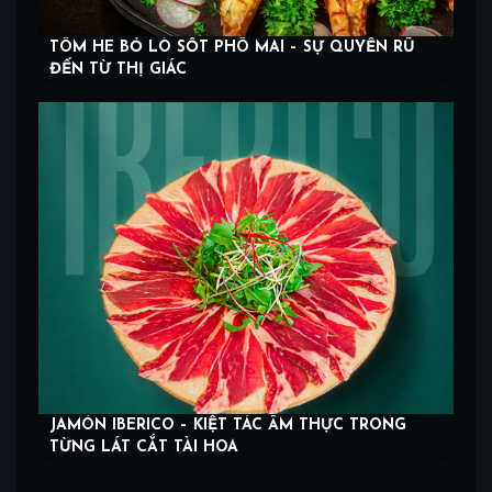
TÔM HE BỎ LÒ SỐT PHÔ MAI – SỰ QUYẾN RŨ
ĐẾN TỪ THỊ GIÁC
JAMÓN IBERICO – KIỆT TÁC ẨM THỰC TRONG
TỪNG LÁT CẮT TÀI HOA