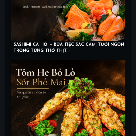
SASHIMI CÁ HỒI – BỮA TIỆC SẮC CAM, TƯƠI NGON
TRONG TỪNG THỚ THỊT