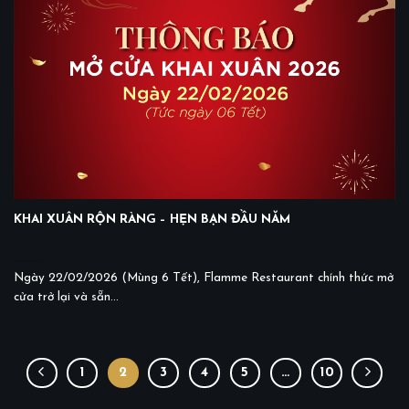
KHAI XUÂN RỘN RÀNG – HẸN BẠN ĐẦU NĂM
Ngày 22/02/2026 (Mùng 6 Tết), Flamme Restaurant chính thức mở
cửa trở lại và sẵn...
1
2
3
4
5
…
10