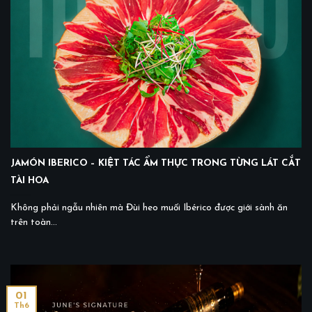
JAMÓN IBERICO – KIỆT TÁC ẨM THỰC TRONG TỪNG LÁT CẮT
TÀI HOA
Không phải ngẫu nhiên mà Đùi heo muối Ibérico được giới sành ăn
trên toàn...
01
Th6