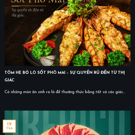
TÔM HE BỎ LÒ SỐT PHÔ MAI – SỰ QUYẾN RŨ ĐẾN TỪ THỊ
GIÁC
Có những món ăn sinh ra là để thưởng thức bằng tất cả các giác...
19
Th6