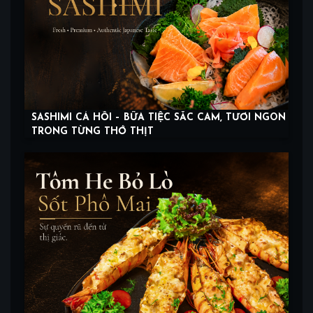
SASHIMI CÁ HỒI – BỮA TIỆC SẮC CAM, TƯƠI NGON
TRONG TỪNG THỚ THỊT