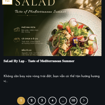
Th5
𝐒𝐚𝐋𝐚𝐝 𝐇𝐲 𝐋𝐚̣𝐩 – 𝐓𝐚𝐬𝐭𝐞 𝐨𝐟 𝐌𝐞𝐝𝐢𝐭𝐞𝐫𝐫𝐚𝐧𝐞𝐚𝐧 𝐒𝐮𝐦𝐦𝐞𝐫
Không cần bay nửa vòng trái đất, bạn vẫn có thể tận hưởng hương
vị...
1
2
3
4
…
10