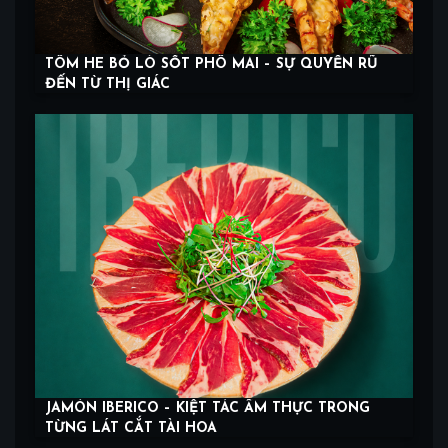
TÔM HE BỎ LÒ SỐT PHÔ MAI – SỰ QUYẾN RŨ
ĐẾN TỪ THỊ GIÁC
JAMÓN IBERICO – KIỆT TÁC ẨM THỰC TRONG
TỪNG LÁT CẮT TÀI HOA