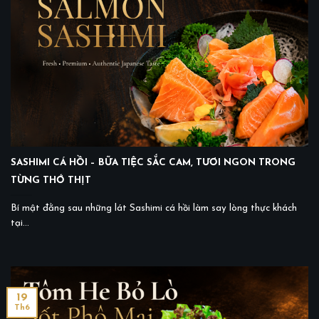
SASHIMI CÁ HỒI – BỮA TIỆC SẮC CAM, TƯƠI NGON TRONG
TỪNG THỚ THỊT
Bí mật đằng sau những lát Sashimi cá hồi làm say lòng thực khách
tại...
19
Th6