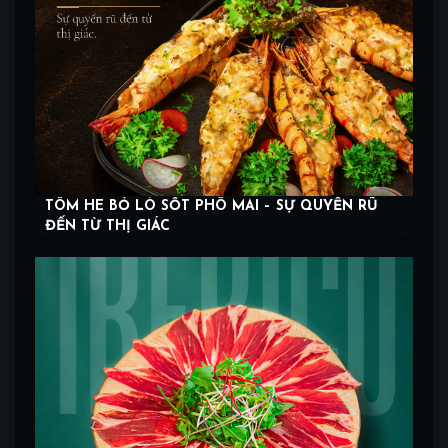
TÔM HE BỎ LÒ SỐT PHÔ MAI – SỰ QUYẾN RŨ
ĐẾN TỪ THỊ GIÁC