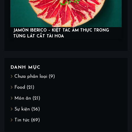
JAMÓN IBERICO – KIỆT TÁC ẨM THỰC TRONG
TỪNG LÁT CẮT TÀI HOA
DANH MỤC
Chưa phân loại
(9)
Food
(21)
Món ăn
(21)
Sự kiện
(56)
Tin tức
(69)