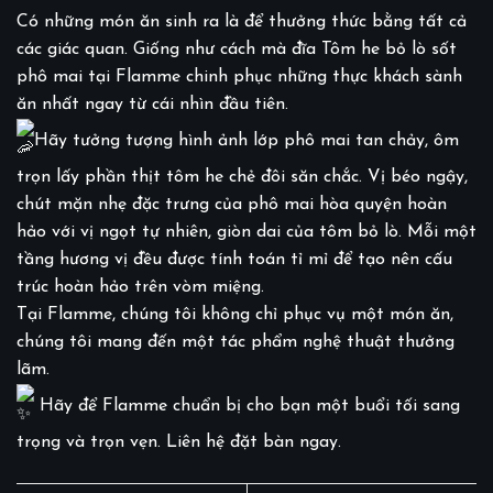
Có những món ăn sinh ra là để thưởng thức bằng tất cả
các giác quan. Giống như cách mà đĩa Tôm he bỏ lò sốt
phô mai tại Flamme chinh phục những thực khách sành
ăn nhất ngay từ cái nhìn đầu tiên.
Hãy tưởng tượng hình ảnh lớp phô mai tan chảy, ôm
trọn lấy phần thịt tôm he chẻ đôi săn chắc. Vị béo ngậy,
chút mặn nhẹ đặc trưng của phô mai hòa quyện hoàn
hảo với vị ngọt tự nhiên, giòn dai của tôm bỏ lò. Mỗi một
tầng hương vị đều được tính toán tỉ mỉ để tạo nên cấu
trúc hoàn hảo trên vòm miệng.
Tại Flamme, chúng tôi không chỉ phục vụ một món ăn,
chúng tôi mang đến một tác phẩm nghệ thuật thưởng
lãm.
Hãy để Flamme chuẩn bị cho bạn một buổi tối sang
trọng và trọn vẹn. Liên hệ đặt bàn ngay.