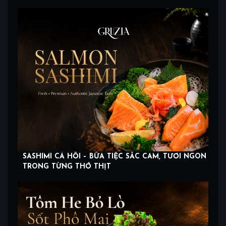
SASHIMI CÁ HỒI – BỮA TIỆC SẮC CAM, TƯƠI NGON
TRONG TỪNG THỚ THỊT