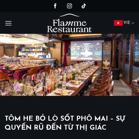
Chuyển
đến
nội
VIE
dung
TÔM HE BỎ LÒ SỐT PHÔ MAI – SỰ
QUYẾN RŨ ĐẾN TỪ THỊ GIÁC