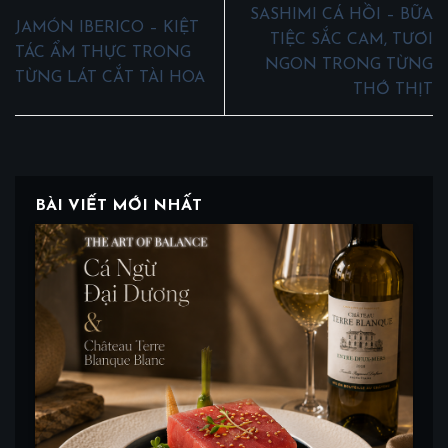
SASHIMI CÁ HỒI – BỮA
JAMÓN IBERICO – KIỆT
TIỆC SẮC CAM, TƯƠI
TÁC ẨM THỰC TRONG
NGON TRONG TỪNG
TỪNG LÁT CẮT TÀI HOA
THỚ THỊT
BÀI VIẾT MỚI NHẤT