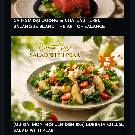
CÁ NGỪ ĐẠI DƯƠNG & CHÂTEAU TERRE
BALANQUE BLANC: THE ART OF BALANCE
[ƯU ĐÃI MÓN MỚI LÊN ĐẾN 10%] BURRATA CHEESE
SALAD WITH PEAR