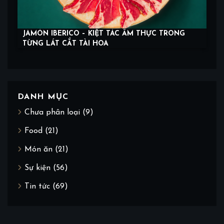
JAMÓN IBERICO – KIỆT TÁC ẨM THỰC TRONG
TỪNG LÁT CẮT TÀI HOA
DANH MỤC
Chưa phân loại
(9)
Food
(21)
Món ăn
(21)
Sự kiện
(56)
Tin tức
(69)