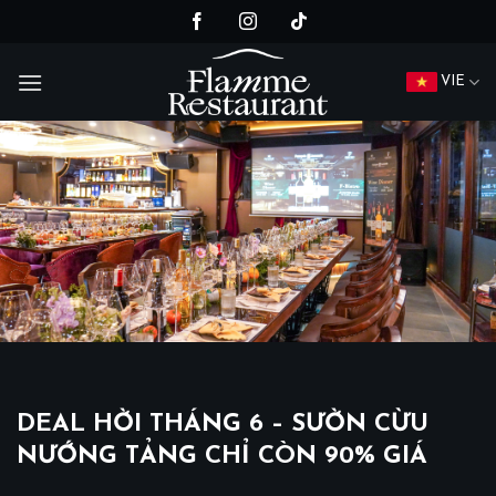
Chuyển
đến
nội
VIE
dung
DEAL HỜI THÁNG 6 – SƯỜN CỪU
NƯỚNG TẢNG CHỈ CÒN 90% GIÁ