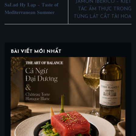
JAMÓN IBERICO – KIỆT
𝐒𝐚𝐋𝐚𝐝 𝐇𝐲 𝐋𝐚̣𝐩 – 𝐓𝐚𝐬𝐭𝐞 𝐨𝐟
TÁC ẨM THỰC TRONG
𝐌𝐞𝐝𝐢𝐭𝐞𝐫𝐫𝐚𝐧𝐞𝐚𝐧 𝐒𝐮𝐦𝐦𝐞𝐫
TỪNG LÁT CẮT TÀI HOA
BÀI VIẾT MỚI NHẤT