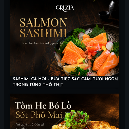
SASHIMI CÁ HỒI – BỮA TIỆC SẮC CAM, TƯƠI NGON
TRONG TỪNG THỚ THỊT