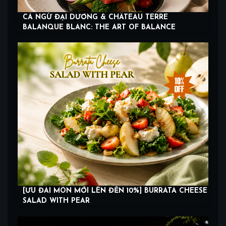
CÁ NGỪ ĐẠI DƯƠNG & CHÂTEAU TERRE
BALANQUE BLANC: THE ART OF BALANCE
[ƯU ĐÃI MÓN MỚI LÊN ĐẾN 10%] BURRATA CHEESE
SALAD WITH PEAR