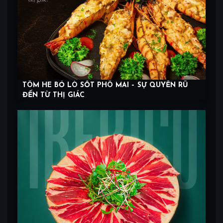
TÔM HE BỎ LÒ SỐT PHÔ MAI – SỰ QUYẾN RŨ
ĐẾN TỪ THỊ GIÁC