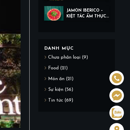
QUYẾN RŨ ĐẾN TỪ
THỊ GIÁC
JAMÓN IBERICO –
KIỆT TÁC ẨM THỰC
TRONG TỪNG LÁT
CẮT TÀI HOA
DANH MỤC
Chưa phân loại
(9)
Food
(21)
Món ăn
(21)
Sự kiện
(56)
Tin tức
(69)