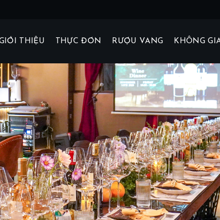
GIỚI THIỆU
THỰC ĐƠN
RƯỢU VANG
KHÔNG GI