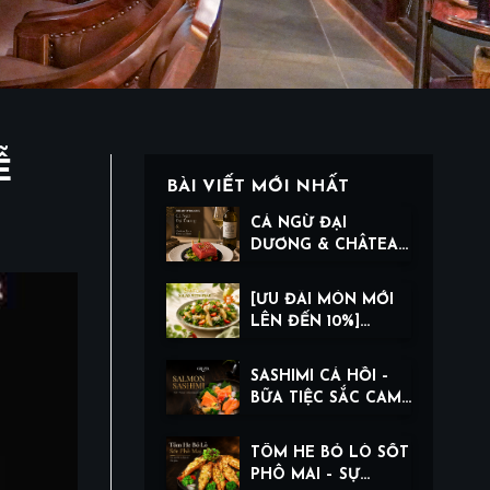
Ễ
BÀI VIẾT MỚI NHẤT
CÁ NGỪ ĐẠI
DƯƠNG & CHÂTEAU
TERRE BALANQUE
BLANC: THE ART OF
[ƯU ĐÃI MÓN MỚI
BALANCE
LÊN ĐẾN 10%]
BURRATA CHEESE
SALAD WITH PEAR
SASHIMI CÁ HỒI –
BỮA TIỆC SẮC CAM,
TƯƠI NGON TRONG
TỪNG THỚ THỊT
TÔM HE BỎ LÒ SỐT
PHÔ MAI – SỰ