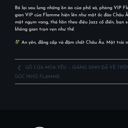
Bỏ lại sau lưng những ồn ào của phố xá, phòng VIP F
gian VIP của Flamme hiện lên như một ốc đảo Châu Â
một ngụm vang, thả hồn theo điệu Jazz cổ điển, bạn s
không gian trọn vẹn như thế.
An yên, đẳng cấp và đậm chất Châu Âu. Một trải n
GÕ CỬA MÙA YÊU – GIÁNG SINH ĐÃ VỀ TRÊ
GÓC NHỎ FLAMME