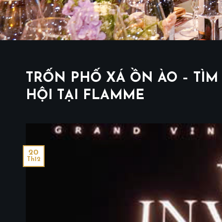
TRỐN PHỐ XÁ ỒN ÀO – TÌM 
HỘI TẠI FLAMME
20
Th12