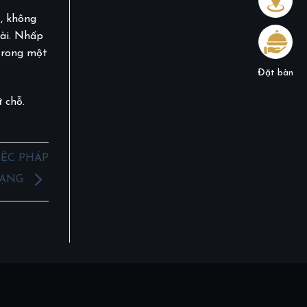
, không
ài. Nhấp
 trong một
Đặt bàn
 chỗ.
IỆC PHÁP
HẠNG