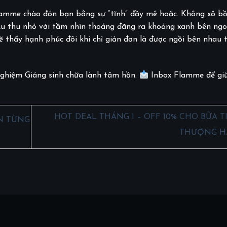
lamme chào đón bạn bằng sự “tĩnh” đầy mê hoặc. Không xô bồ
u thu nhỏ với tầm nhìn thoáng đãng ra khoảng xanh bên ngo
ẽ thấy hạnh phúc đôi khi chỉ giản đơn là được ngồi bên nhau
ghiệm Giáng sinh chữa lành tâm hồn.
Inbox Flamme để giữ
HOT DEAL THÁNG 1 – OFF 10% CHO BỮA T
N TỪNG
THƯỢNG 