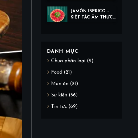
QUYẾN RŨ ĐẾN TỪ
THỊ GIÁC
JAMÓN IBERICO –
KIỆT TÁC ẨM THỰC
TRONG TỪNG LÁT
CẮT TÀI HOA
DANH MỤC
Chưa phân loại
(9)
Food
(21)
Món ăn
(21)
Sự kiện
(56)
Tin tức
(69)