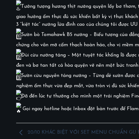
Tưởng tượng hương thịt nướng quyện lấy bơ thơm, t
giao hưởng ẩm thực đủ sức khiến bất kỳ vị thực khác
3 “kiệt tác” nướng lửa đỉnh cao của chúng tôi được 
Sườn bò Tomahawk B5 nướng – Biểu tượng của đẳng 
chứng cho vân mỡ cẩm thạch hoàn hảo, cho vị mềm mượ
Đùi cừu nướng tảng – Một tuyệt tác khổng lồ được
đen và bơ tan tất cả hòa quyện vẽ nên một bức tranh 
Sườn cừu nguyên tảng nướng – Từng dẻ sườn được chế
nghiệm ẩm thực vừa đẹp mắt, vừa tròn vị đủ sức khiến
Đã đến lúc tự thưởng cho mình một trải nghiệm Fine
Gọi ngay hotline hoặc Inbox đặt bàn trước để Flam
20/10 KHÁC BIỆT VỚI SET MENU CHUẨN GU 