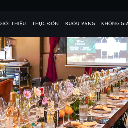
GIỚI THIỆU
THỰC ĐƠN
RƯỢU VANG
KHÔNG GI