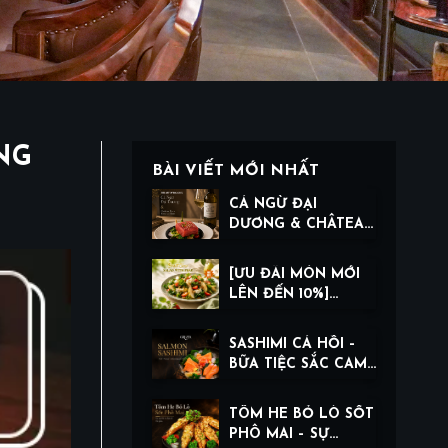
NG
BÀI VIẾT MỚI NHẤT
CÁ NGỪ ĐẠI
DƯƠNG & CHÂTEAU
TERRE BALANQUE
BLANC: THE ART OF
[ƯU ĐÃI MÓN MỚI
BALANCE
LÊN ĐẾN 10%]
BURRATA CHEESE
SALAD WITH PEAR
SASHIMI CÁ HỒI –
BỮA TIỆC SẮC CAM,
TƯƠI NGON TRONG
TỪNG THỚ THỊT
TÔM HE BỎ LÒ SỐT
PHÔ MAI – SỰ