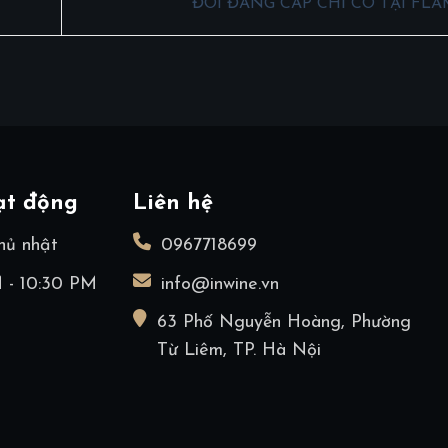
ĐÔI ĐẲNG CẤP CHỈ CÓ TẠI FL
ạt động
Liên hệ
hủ nhật
0967718699
 - 10:30 PM
info@inwine.vn
63 Phố Nguyễn Hoàng, Phường
Từ Liêm, TP. Hà Nội