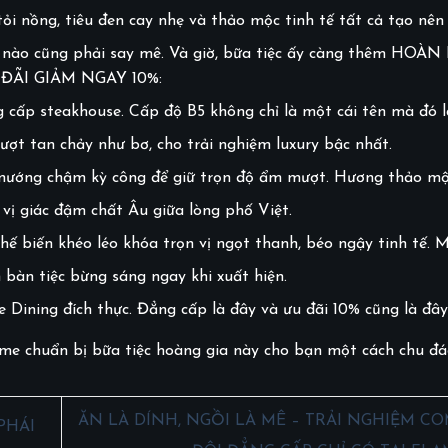
ỏi nồng, tiêu đen cay nhẹ và thảo mộc tinh tế tất cả tạo nê
h nào cũng phải say mê. Và giờ, bữa tiệc ấy càng thêm HOÀN
ƯU ĐÃI GIẢM NGAY 10%:
cấp steakhouse. Cấp độ B5 không chỉ là một cái tên mà đó l
t tan chảy như bơ, cho trải nghiệm luxury bậc nhất.
 nướng chậm kỳ công để giữ trọn độ ẩm mượt. Hương thảo mộc
vị giác đậm chất Âu giữa lòng phố Việt.
 biến khéo léo khóa trọn vị ngọt thanh, béo ngậy tinh tế. M
 bàn tiệc bừng sáng ngay khi xuất hiện.
 Dining đích thực. Đẳng cấp là đây và ưu đãi 10% cũng là đây
me chuẩn bị bữa tiệc hoàng gia này cho bạn một cách chu đá
ĂN LÀ DÍNH, NGỒI LÀ MÊ – TRẢI NGHIỆM C
PHÁI