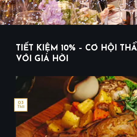
TIẾT KIỆM 10% – CƠ HỘI T
VỚI GIÁ HỜI
03
Th11