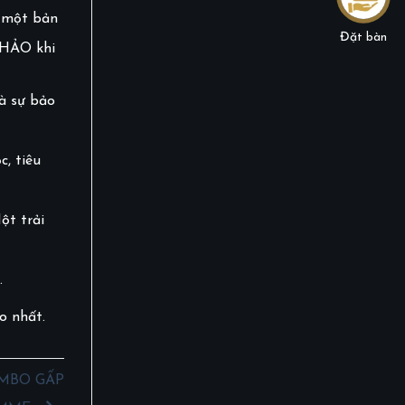
n một bản
Đặt bàn
 HẢO khi
à sự bảo
, tiêu
ột trải
.
o nhất.
OMBO GẤP