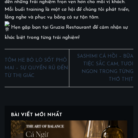
đến những trải nghiệm trọn vẹn hơn cho mỗi vị khách.
Mỗi buổi training là một cơ hội để chúng tôi phát triển,
lắng nghe và phục vụ bằng cả sự tận tâm.
Hẹn gặp bạn tại Gruzia Restaurant để cảm nhận sự
khác biệt trong từng trải nghiệm!
SASHIMI CÁ HỒI – BỮA
TÔM HE BỎ LÒ SỐT PHÔ
TIỆC SẮC CAM, TƯƠI
MAI – SỰ QUYẾN RŨ ĐẾN
NGON TRONG TỪNG
TỪ THỊ GIÁC
THỚ THỊT
BÀI VIẾT MỚI NHẤT