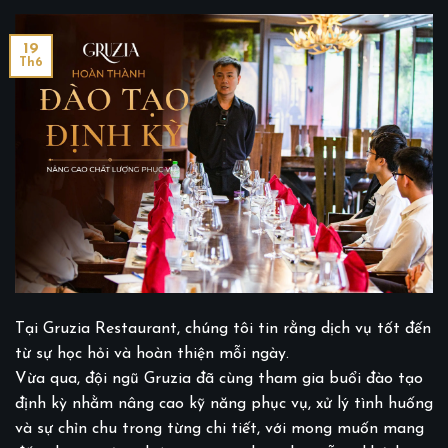
19
Th6
Tại Gruzia Restaurant, chúng tôi tin rằng dịch vụ tốt đến
từ sự học hỏi và hoàn thiện mỗi ngày.
Vừa qua, đội ngũ Gruzia đã cùng tham gia buổi đào tạo
định kỳ nhằm nâng cao kỹ năng phục vụ, xử lý tình huống
và sự chỉn chu trong từng chi tiết, với mong muốn mang