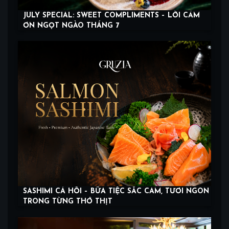
JULY SPECIAL: SWEET COMPLIMENTS – LỜI CẢM
ƠN NGỌT NGÀO THÁNG 7
SASHIMI CÁ HỒI – BỮA TIỆC SẮC CAM, TƯƠI NGON
TRONG TỪNG THỚ THỊT