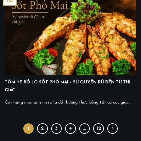
Th6
TÔM HE BỎ LÒ SỐT PHÔ MAI – SỰ QUYẾN RŨ ĐẾN TỪ THỊ
GIÁC
Có những món ăn sinh ra là để thưởng thức bằng tất cả các giác...
1
2
3
4
…
12