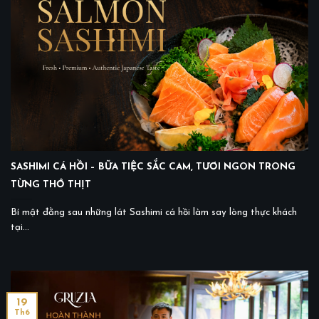
SASHIMI CÁ HỒI – BỮA TIỆC SẮC CAM, TƯƠI NGON TRONG
TỪNG THỚ THỊT
Bí mật đằng sau những lát Sashimi cá hồi làm say lòng thực khách
tại...
19
Th6