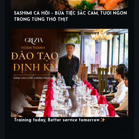
SASHIMI CÁ HỒI – BỮA TIỆC SẮC CAM, TƯƠI NGON
TRONG TỪNG THỚ THỊT
Training today, Better service tomorrow.