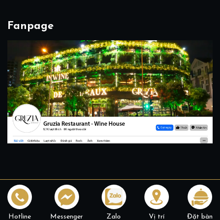
Fanpage
Copyright 2026 © All rights reserved.
Design by
InWine -
Ruou 125 Thai Ha
Hotline
Messenger
Zalo
Vị trí
Đặt bàn