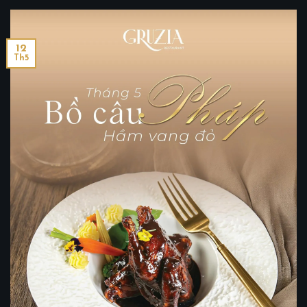
12
Th5