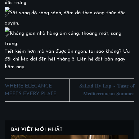
đặc trưng.
Sốt vang đỏ sóng sánh, đậm đà theo công thức độc
quyền.
Không gian nhà hàng ấm cúng, thoáng mát, sang
trọng.
Tiết kiệm hơn mà vẫn được ăn ngon, tại sao không? Ưu
đãi chỉ kéo dài đến hết tháng 5. Liên hệ đặt bàn ngay
hôm nay.
WHERE ELEGANCE
𝐒𝐚𝐋𝐚𝐝 𝐇𝐲 𝐋𝐚̣𝐩 – 𝐓𝐚𝐬𝐭𝐞 𝐨𝐟
MEETS EVERY PLATE
𝐌𝐞𝐝𝐢𝐭𝐞𝐫𝐫𝐚𝐧𝐞𝐚𝐧 𝐒𝐮𝐦𝐦𝐞𝐫
BÀI VIẾT MỚI NHẤT