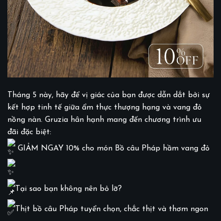
Tháng 5 này, hãy để vị giác của bạn được dẫn dắt bởi sự
kết hợp tinh tế giữa ẩm thực thượng hạng và vang đỏ
nồng nàn. Gruzia hân hạnh mang đến chương trình ưu
đãi đặc biệt:
GIẢM NGAY 10% cho món Bồ câu Pháp hầm vang đỏ
Tại sao bạn không nên bỏ lỡ?
Thịt bồ câu Pháp tuyển chọn, chắc thịt và thơm ngon