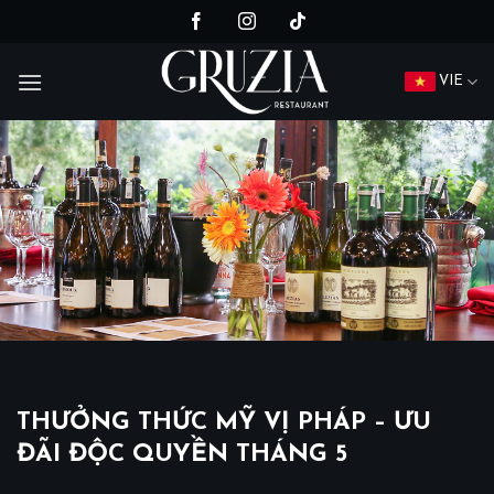
Chuyển
đến
nội
VIE
dung
THƯỞNG THỨC MỸ VỊ PHÁP – ƯU
ĐÃI ĐỘC QUYỀN THÁNG 5