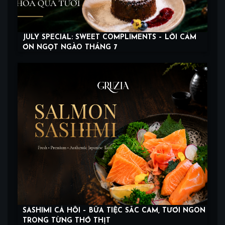
JULY SPECIAL: SWEET COMPLIMENTS – LỜI CẢM
ƠN NGỌT NGÀO THÁNG 7
SASHIMI CÁ HỒI – BỮA TIỆC SẮC CAM, TƯƠI NGON
TRONG TỪNG THỚ THỊT