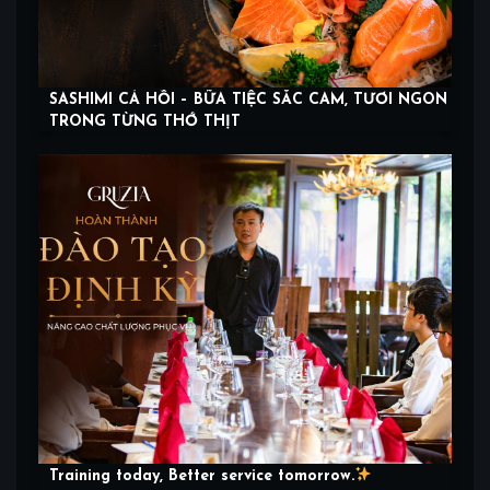
SASHIMI CÁ HỒI – BỮA TIỆC SẮC CAM, TƯƠI NGON
TRONG TỪNG THỚ THỊT
Training today, Better service tomorrow.