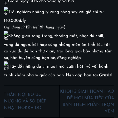
Giảm ngay 30% cho vang ly và bia
Trải nghiệm những ly vang nồng say với giá chỉ từ
140.000đ/ly
(𝐴́𝑝 𝑑𝑢̣𝑛𝑔 𝑡𝑢̛̀ 15h 𝑡𝑜̛́𝑖 18h ℎ𝑎̆̀𝑛𝑔 𝑛𝑔𝑎̀𝑦)
Không gian sang trọng, thoáng mát, nhạc đủ chill,
vang đủ ngon, kết hợp cùng những món ăn tinh tế… tất
cả vừa đủ để bạn thư giãn, trải lòng, giãi bày những tâm
sự, hàn huyên cùng bạn bè, đồng nghiệp.
Hãy để những dư vị mượt mà, cuốn hút “vỗ về” hành
trình khám phá vị giác của bạn. Hẹn gặp bạn tại 𝐆𝐫𝐮𝐳𝐢𝐚!
KHÔNG GIAN HOÀN HẢO
THĂN NỘI BÒ ÚC
ĐỂ MỌI BỮA TIỆC CỦA
NƯỚNG VÀ SÒ ĐIỆP
BẠN THÊM PHẦN TRỌN
NHẬT HOKKAIDO
VẸN