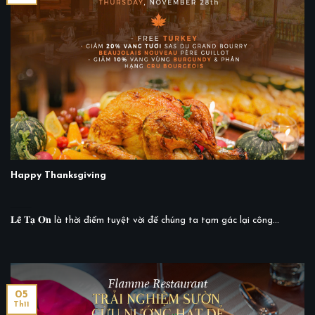
Happy Thanksgiving
𝐋𝐞̂̃ 𝐓𝐚̣ 𝐎̛𝐧 là thời điểm tuyệt vời để chúng ta tạm gác lại công...
05
Th11