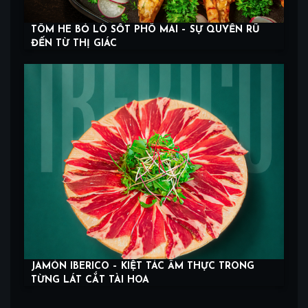
TÔM HE BỎ LÒ SỐT PHÔ MAI – SỰ QUYẾN RŨ
ĐẾN TỪ THỊ GIÁC
JAMÓN IBERICO – KIỆT TÁC ẨM THỰC TRONG
TỪNG LÁT CẮT TÀI HOA