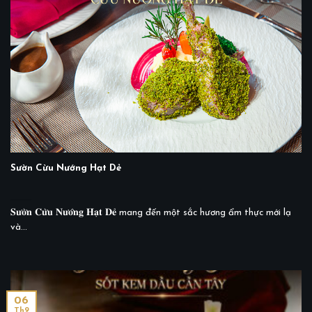
Sườn Cừu Nướng Hạt Dẻ
𝐒𝐮̛𝐨̛̀𝐧 𝐂𝐮̛̀𝐮 𝐍𝐮̛𝐨̛́𝐧𝐠 𝐇𝐚̣𝐭 𝐃𝐞̉ mang đến một sắc hương ẩm thực mới lạ
và...
06
Th9