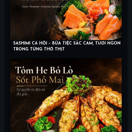
SASHIMI CÁ HỒI – BỮA TIỆC SẮC CAM, TƯƠI NGON
TRONG TỪNG THỚ THỊT