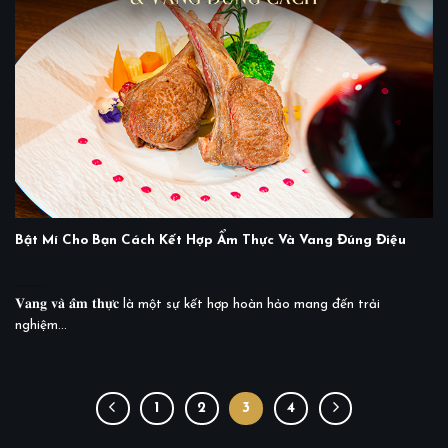
Bật Mí Cho Bạn Cách Kết Hợp Ẩm Thực Và Vang Đúng Điệu
𝐕𝐚𝐧𝐠 𝐯𝐚̀ 𝐚̂̉𝐦 𝐭𝐡𝐮̛̣𝐜 là một sự kết hợp hoàn hảo mang đến trải
nghiệm...
1
2
3
4