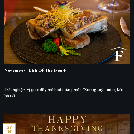
November | Dish Of The Month
Trải nghiệm vị giác đầy mê hoặc cùng món “𝐗𝐮̛𝐨̛𝐧𝐠 𝐭𝐮𝐲̉ 𝐧𝐮̛𝐨̛́𝐧𝐠 𝐤𝐞̀𝐦
𝐛𝐨̀ 𝐭𝐚́𝐢...
27
Th11