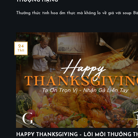
THƯỢNG HẠNG
Thưởng thức tinh hoa ẩm thực mà không lo về giá với soup Bào
24
Th11
HAPPY THANKSGIVING – LỜI MỜI THƯỞNG T