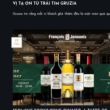
VỊ TẠ ƠN TỪ TRÁI TIM GRUZIA
Gruzia tin rằng mỗi vị khách ghé thăm đều là một món quà quý
17
Th11