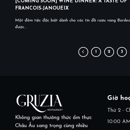
[COMING SOON] WINE DINNER: A TASTE OF
FRANCOIS-JANOUEIX
Một đêm tiệc đặc biệt dành cho các tín đồ rượu vang Borde
được...
1
2
3
Giờ ho
Thứ 2 - C
Không gian thưởng thức ẩm thực
10:00 AM
Châu Âu sang trọng cùng nhiều