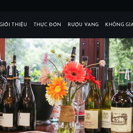
GIỚI THIỆU
THỰC ĐƠN
RƯỢU VANG
KHÔNG GI