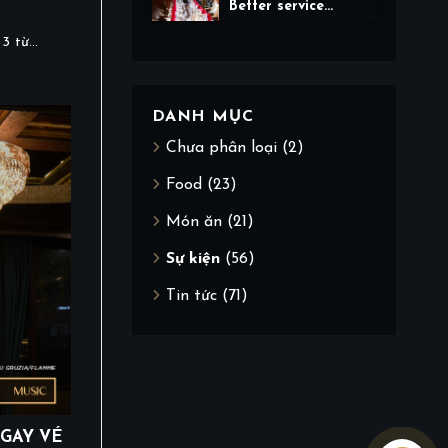
Better service
tomorrow.
 từ...
DANH MỤC
Chưa phân loại
(2)
Food
(23)
Món ăn
(21)
Sự kiện
(56)
Tin tức
(71)
NGAY VÉ