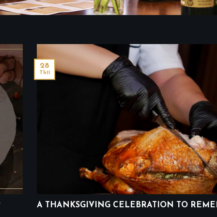
28
Th11
P
A THANKSGIVING CELEBRATION TO REM