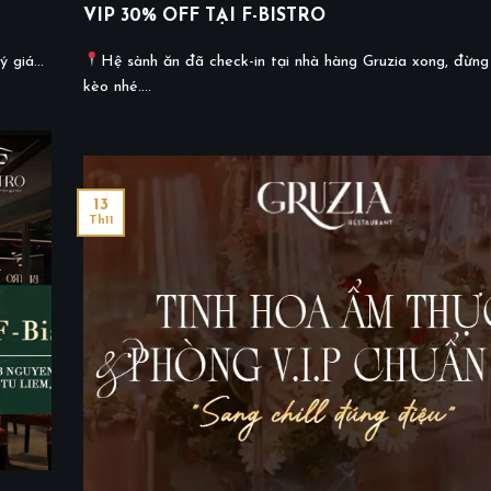
VIP 30% OFF TẠI F-BISTRO
 giá...
Hệ sành ăn đã check-in tại nhà hàng Gruzia xong, đừng
kèo nhé....
13
Th11