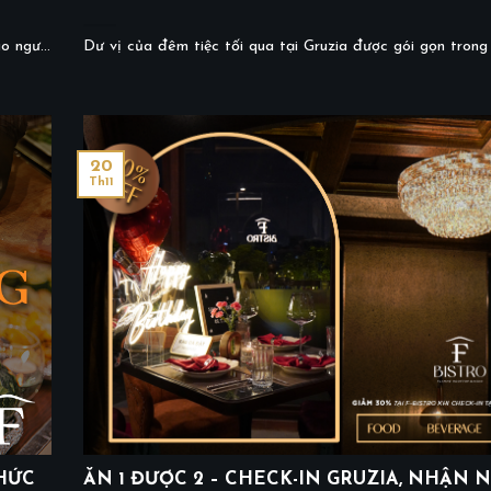
 ngư...
Dư vị của đêm tiệc tối qua tại Gruzia được gói gọn trong 3
20
Th11
HỨC
ĂN 1 ĐƯỢC 2 – CHECK-IN GRUZIA, NHẬN 