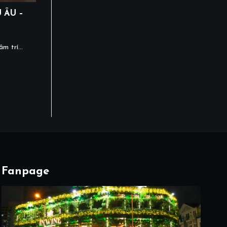
 ÂU –
m trí...
Fanpage