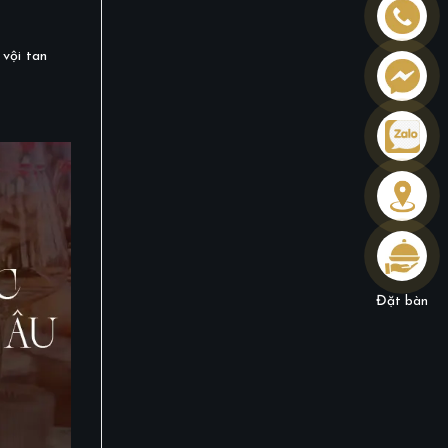
 vội tan
Đặt bàn