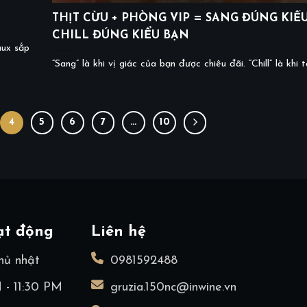
THỊT CỪU + PHÒNG VIP = SANG ĐÚNG KIỂU
CHILL ĐÚNG KIỂU BẠN
aux sắp
“Sang” là khi vị giác của bạn được chiêu đãi. “Chill” là khi tâ
4
5
6
7
…
10
ạt động
Liên hệ
hủ nhật
0981592488
 - 11:30 PM
gruzia.150nc@inwine.vn