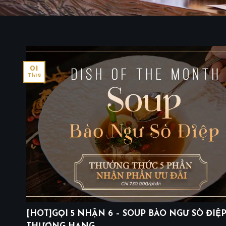
01
Th12
[HOT]GỌI 5 NHẬN 6 – SOUP BÀO NGƯ SÒ ĐIỆ