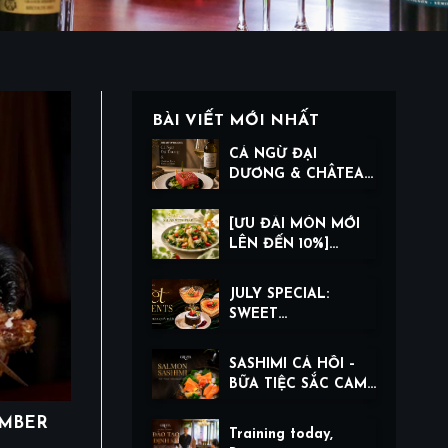
BÀI VIẾT MỚI NHẤT
CÁ NGỪ ĐẠI
DƯƠNG & CHÂTEAU
TERRE BALANQUE
BLANC: THE ART OF
[ƯU ĐÃI MÓN MỚI
BALANCE
LÊN ĐẾN 10%]
BURRATA CHEESE
SALAD WITH PEAR
JULY SPECIAL:
SWEET
COMPLIMENTS –
LỜI CẢM ƠN NGỌT
SASHIMI CÁ HỒI –
NGÀO THÁNG 7
BỮA TIỆC SẮC CAM,
TƯƠI NGON TRONG
EMBER
TỪNG THỚ THỊT
Training today,